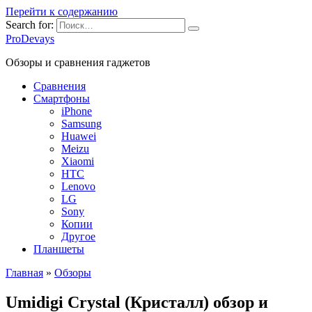
Перейти к содержанию
Search for:
ProDevays
Обзоры и сравнения гаджетов
Сравнения
Смартфоны
iPhone
Samsung
Huawei
Meizu
Xiaomi
HTC
Lenovo
LG
Sony
Копии
Другое
Планшеты
Главная
»
Обзоры
Umidigi Crystal (Кристалл) обзор и