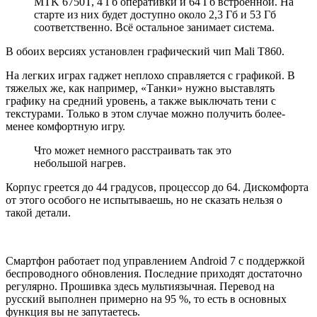
MTK 6750T, 4 Гб оперативки и 64 Гб встроенной. На
старте из них будет доступно около 2,3 Гб и 53 Гб
соответственно. Всё остальное занимает система.
В обоих версиях установлен графический чип Mali T860.
На легких играх гаджет неплохо справляется с графикой. В
тяжелых же, как например, «Танки» нужно выставлять
графику на средний уровень, а также выключать тени с
текстурами. Только в этом случае можно получить более-
менее комфортную игру.
Что может немного расстраивать так это
небольшой нагрев.
Корпус греется до 44 градусов, процессор до 64. Дискомфорта
от этого особого не испытываешь, но не сказать нельзя о
такой детали.
Смартфон работает под управлением Android 7 с поддержкой
беспроводного обновления. Последние приходят достаточно
регулярно. Прошивка здесь мультиязычная. Перевод на
русский выполнен примерно на 95 %, то есть в основных
функция вы не запутаетесь.