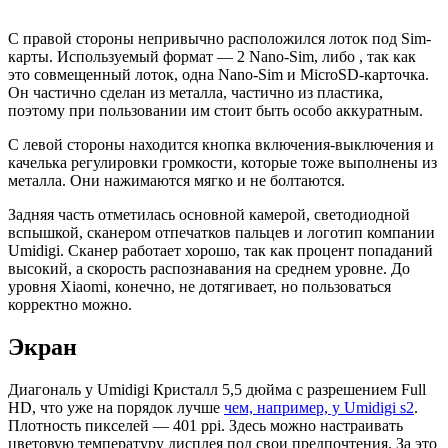
С правой стороны непривычно расположился лоток под Sim-
карты. Используемый формат — 2 Nano-Sim, либо , так как
это совмещенный лоток, одна Nano-Sim и MicroSD-карточка.
Он частично сделан из металла, частично из пластика,
поэтому при пользовании им стоит быть особо аккуратным.
С левой стороны находится кнопка включения-выключения и
качелька регулировки громкости, которые тоже выполнены из
металла. Они нажимаются мягко и не болтаются.
Задняя часть отметилась основной камерой, светодиодной
вспышкой, сканером отпечатков пальцев и логотип компании
Umidigi. Сканер работает хорошо, так как процент попаданий
высокий, а скорость распознавания на среднем уровне. До
уровня Xiaomi, конечно, не дотягивает, но пользоваться
корректно можно.
Экран
Диагональ у Umidigi Кристалл 5,5 дюйма с разрешением Full
HD, что уже на порядок лучше
чем, например, у Umidigi s2
.
Плотность пикселей — 401 ppi. Здесь можно настраивать
цветовую температуру дисплея под свои предпочтения. За это