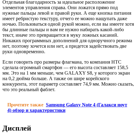
Отдельная благодарность за идеальное расположение
элементов управления справа. Они ложатся прямо под
нужные пальцы левой и правой руки. А еще кнопка питания
имеет ребристую текстуру, отчего ее можно нащупать даже
ночью. Пользоваться одной рукой можно, если вы имеете хотя
бы длинные пальцы и вам не нужно набирать какой-либо
текст, иначе это превращается в муку ложных касаний.
Никаких программных дополнений для одноручного режима
нет, поэтому хочется или нет, а придется задействовать две
руки одновременно.
Если говорить про размеры флагмана, то компания НТС
сделала огромный смартфон — его высота составляет 158,5
мм. Это на 1 мм меньше, чем GALAXY S8, у которого экран
на 0,2 дюйма больше. А также он шире корейского
конкурента, этот параметр составляет 74,9 мм. Можно сказать,
что это реальный фаблет.
Прочтите также
Samsung Galaxy Note 4 (Галакси ноут
4) обзор и характеристики
Дисплей