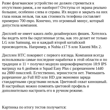
Разве флагманское устройство не должен стремиться к
отсутствию рамок, а не наоборот? Отступы от экрана реально
большие, особенно слева и справа. Их видно и закрыть на них
глаза никак нельзя, так как стоимость телефона составляет
примерно 700 евро. Конечно, это огромный минус, который
допустила компания.
Дисплей не имеет каких-либо дизайнерских фишек. Хотелось
бы видеть хотя бы скругленные углы, как это делает не только
LG или Samsung, но и каждый второй китайский
производитель. Например, в Nubia z17 S или Xiaomi Mix 2.
Дисплеи НТС покоряют с первого взгляда. Компания всегда
использовала самые последние наработки в этой области и по
традиции и 11 + получил модную широкоформатную 18:9 IPS
матрицу на 6 дюймов и Squad Easy Plus с разрешением 1440
на 2880 пикселей. Естественно, зернистости нет. Уменьшить
разрешение до Full HD или HD для экономии заряда
стандартными средствами нельзя. Цветовой охват киношный.
В настройках можно поменять цветовой профиль и
дополнительно настроить его в ручном режиме.
Картинка по итогу тестов получается: