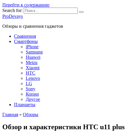
Перейти к содержанию
Search for:
ProDevays
Обзоры и сравнения гаджетов
Сравнения
Смартфоны
iPhone
Samsung
Huawei
Meizu
Xiaomi
HTC
Lenovo
LG
Sony
Копии
Другое
Планшеты
Главная
»
Обзоры
Обзор и характеристики HTC u11 plus