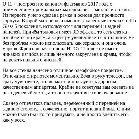
U 11 + построен по канонам флагманов 2017 года с
применением премиальных материалов — металл и стекло.
Из первого у него сделана рамка и основа для прочности
корпуса. Второй материал, а именно закаленные стекла Gorilla
Glass 5 поколения, используются для передней и задней
панелей. Причём тыловая имеет 3D эффект, то есть слегка
изгибается по краям, а к центру увеличивается в толщине. Её
без проблем можно использовать как зеркало, и она очень
маркая. Фронтальная сторона НТС u11 плюс не имеет
никаких изгибов и лишь немного закруглена к краям, чтобы
не резать пальцы о дисплей.
На все стекла нанесено отличное олеофобное покрытие.
Отпечатки стираются моментально. Взяв в руку телефон, вы
сразу чувствуете, что держите и пользуетесь дорогим
качественным аппаратом. Крайне не советуем вам одевать на
него дешевый чехол, а то он потеряет все свое очарование.
Сканер отпечатков пальцев, перенесенный с передней на
заднюю сторону, к сожалению, портит внешний вид. С ним
можно было бы что-то придумать, а не просто влепить его,
как у всех.