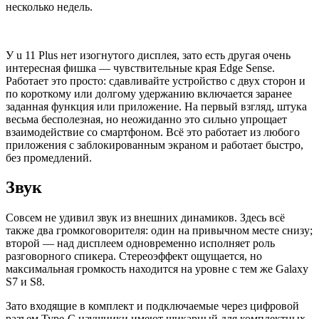
несколько недель.
У u 11 Plus нет изогнутого дисплея, зато есть другая очень
интересная фишка — чувствительные края Edge Sense.
Работает это просто: сдавливайте устройство с двух сторон и
по короткому или долгому удержанию включается заранее
заданная функция или приложение. На первый взгляд, штука
весьма бесполезная, но неожиданно это сильно упрощает
взаимодействие со смартфоном. Всё это работает из любого
приложения с заблокированным экраном и работает быстро,
без промедлений.
Звук
Совсем не удивил звук из внешних динамиков. Здесь всё
также два громкоговорителя: один на привычном месте снизу;
второй — над дисплеем одновременно исполняет роль
разговорного спикера. Стереоэффект ощущается, но
максимальная громкость находится на уровне с тем же Galaxy
S7 и S8.
Зато входящие в комплект и подключаемые через цифровой
разъем Type-C наушники имеют шикарный для комплектных