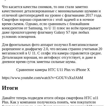
Что касается качества снимков, то они стали заметно
качественнее детализированные с минимальными шумами и
отличной цветопередачей на уровне с флагманами 2017 года.
Смартфон хорошо справляется с этой задачей и в ночное
время съемок. Однако, если сравнивать с ближайшим
конкурентом от Samsung, то U 11 плюс во всём проигрывает
даже прошлогоднему флагману Galaxy S7 при любых
условиях освещения.
Для фронтальных фото аппарат получил 8-мегапиксельное
разрешение и диафрагму 2.0, что весьма странно учитывая 20
мегапикселей в U 11. С селфи эта камера справляется средне.
Детализация хорошая, но автофокус отсутствует, и даже в
дневное время суток заметны сильные шумы.
Сравнение камеры HTC U11 Plus vs iPhone X
https://www.youtube.com/watch?v=GOUVsXuJAbM
Итоги
Давайте теперь подведем итоги обзора смартфона HTC u11
Plus. Как у компании получилось понять, чем покупатели