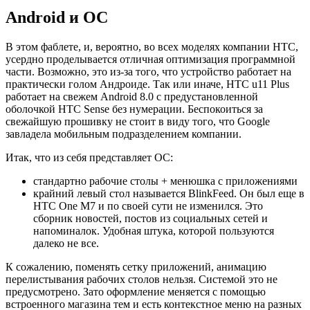
Android и ОС
В этом фаблете, и, вероятно, во всех моделях компании НТС,
усердно проделывается отличная оптимизация программной
части. Возможно, это из-за того, что устройство работает на
практически голом Андроиде. Так или иначе, HTC u11 Plus
работает на свежем Android 8.0 с предустановленной
оболочкой HTC Sense без нумерации. Беспокоиться за
свежайшую прошивку не стоит в виду того, что Google
завладела мобильным подразделением компании.
Итак, что из себя представляет ОС:
стандартно рабочие столы + менюшка с приложениями
крайний левый стол называется BlinkFeed. Он был еще в
HTC One M7 и по своей сути не изменился. Это
сборник новостей, постов из социальных сетей и
напоминалок. Удобная штука, которой пользуются
далеко не все.
К сожалению, поменять сетку приложений, анимацию
перелистывания рабочих столов нельзя. Системой это не
предусмотрено. Зато оформление меняется с помощью
встроенного магазина тем и есть контекстное меню на разных