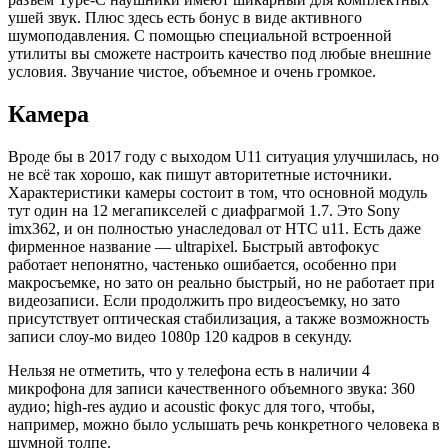
ушей звук. Плюс здесь есть бонус в виде активного
шумоподавления. С помощью специальной встроенной
утилиты вы сможете настроить качество под любые внешние
условия. Звучание чистое, объемное и очень громкое.
Камера
Вроде бы в 2017 году с выходом U11 ситуация улучшилась, но
не всё так хорошо, как пишут авторитетные источники.
Характеристики камеры состоит в том, что основной модуль
тут один на 12 мегапикселей с диафрагмой 1.7. Это Sony
imx362, и он полностью унаследовал от НТС u11. Есть даже
фирменное название — ultrapixel. Быстрый автофокус
работает непонятно, частенько ошибается, особенно при
макросъемке, но зато он реально быстрый, но не работает при
видеозаписи. Если продолжить про видеосъемку, но зато
присутствует оптическая стабилизация, а также возможность
записи слоу-мо видео 1080p 120 кадров в секунду.
Нельзя не отметить, что у телефона есть в наличии 4
микрофона для записи качественного объемного звука: 360
аудио; high-res аудио и acoustic фокус для того, чтобы,
например, можно было услышать речь конкретного человека в
шумной толпе.