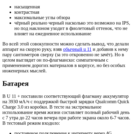
насыщенная
контрастная
максимальные углы обзора
чёрный реально черный насколько это возможно на IPS,
но под наклоном уходит в фиолетовый оттенок, что не
влияет на ежедневное использование
Во всей этой совокупности можно сделать вывод, что делали
аппарат на скорую руку, взяв
обычный u 11
и добавив к нему
пару сантиметров сверху (за это откровенно не зачёт). Но в
целом выглядит он по-флагмански: симпатичным с
применением дорогих материалов в корпусе, но без особых
инженерных мыслей.
Батарея
В U 11 + поставили соответствующий флагману аккумулятор
на 3930 мА/ч с поддержкой быстрой зарядки Qualcomm Quick
Charge 3.0 из коробки. В тесте на экстремальное
использование время жизни составляет полный рабочий день
с 7 утра до 22 часов вечера при работе экрана около 6-7 часов.
В тестовый режим входило:
постоянное подключение к интернету через 4G