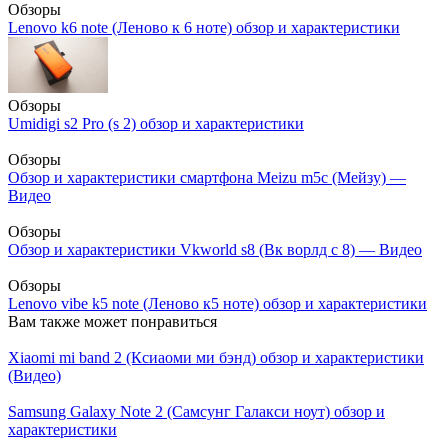
Обзоры
Lenovo k6 note (Леново к 6 ноте) обзор и характеристики
Обзоры
Umidigi s2 Pro (s 2) обзор и характеристики
Обзоры
Обзор и характеристики смартфона Meizu m5c (Мейзу) —
Видео
Обзоры
Обзор и характеристики Vkworld s8 (Вк ворлд с 8) — Видео
Обзоры
Lenovo vibe k5 note (Леново к5 ноте) обзор и характеристики
Вам также может понравиться
Xiaomi mi band 2 (Ксиаоми ми бэнд) обзор и характеристики
(Видео)
Samsung Galaxy Note 2 (Самсунг Галакси ноут) обзор и
характеристики