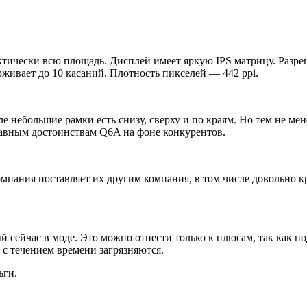
тически всю площадь. Дисплей имеет яркую IPS матрицу. Разреше
рживает до 10 касаний. Плотность пикселей — 442 ppi.
 небольшие рамки есть снизу, сверху и по краям. Но тем не ме
лавным достоинствам Q6A на фоне конкурентов.
ания поставляет их другим компания, в том числе довольно кру
сейчас в моде. Это можно отнести только к плюсам, так как по
 с течением времени загрязняются.
ьги.