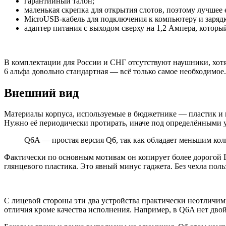
гарантийный талон;
маленькая скрепка для открытия слотов, поэтому лучшее 
MicroUSB-кабель для подключения к компьютеру и заряд
адаптер питания с выходом сверху на 1,2 Ампера, которы
В комплектации для России и СНГ отсутствуют наушники, хотя 
6 альфа довольно стандартная — всё только самое необходимое.
Внешний вид
Материалы корпуса, используемые в бюджетнике — пластик и ме
Нужно её периодически протирать, иначе под определёнными 
Q6A — простая версия Q6, так как обладает меньшим ко
Фактически по основным мотивам он копирует более дорогой L
глянцевого пластика. Это явный минус гаджета. Без чехла поль
С лицевой стороны эти два устройства практически неотличимы
отличия кроме качества исполнения. Например, в Q6A нет двой