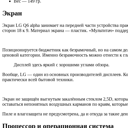
Вес — 149 гр.
Экран
Экран LG Q6 alpha занимает на передней части устройства прак
сторон 18 к 9. Материал экрана — пластик. «Мультитач» подде
Позиционируется бюджетник как безрамочный, но на самом деле
ценовой категории. Именно безрамочность можно отнести к г
Дисплей здесь яркий с хорошими углами обзора.
Вообще, LG — один из основных производителей дисплеев. Комп
практически всей бытовой техники.
Экран не защищён выгнутым закалённым стеклом 2,5D, который 
оставаться непонятных воздушных карманов по краям, которые
Пиле и влагозащита не предусмотрена, да и откуда за такие ден
Процессор и операционная система