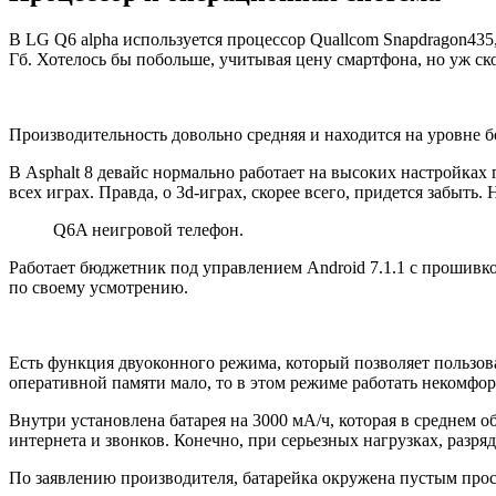
В LG Q6 alpha используется процессор Quallcom Snapdragon43
Гб. Хотелось бы побольше, учитывая цену смартфона, но уж ско
Производительность довольно средняя и находится на уровне 
В Asphalt 8 девайс нормально работает на высоких настройках 
всех играх. Правда, о 3d-играх, скорее всего, придется забыть.
Q6A неигровой телефон.
Работает бюджетник под управлением Android 7.1.1 с прошивко
по своему усмотрению.
Есть функция двуоконного режима, который позволяет пользова
оперативной памяти мало, то в этом режиме работать некомфор
Внутри установлена батарея на 3000 мА/ч, которая в среднем 
интернета и звонков. Конечно, при серьезных нагрузках, разряд
По заявлению производителя, батарейка окружена пустым простр