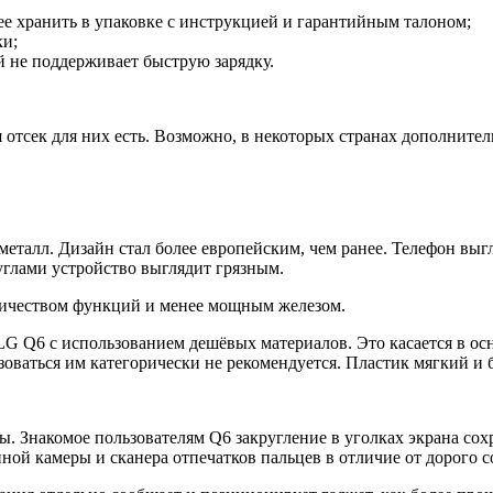
ее хранить в упаковке с инструкцией и гарантийным талоном;
ки;
й не поддерживает быструю зарядку.
отсек для них есть. Возможно, в некоторых странах дополнитель
талл. Дизайн стал более европейским, чем ранее. Телефон выгля
углами устройство выглядит грязным.
личеством функций и менее мощным железом.
G Q6 с использованием дешёвых материалов. Это касается в ос
зоваться им категорически не рекомендуется. Пластик мягкий и 
. Знакомое пользователям Q6 закругление в уголках экрана сохр
ной камеры и сканера отпечатков пальцев в отличие от дорого с