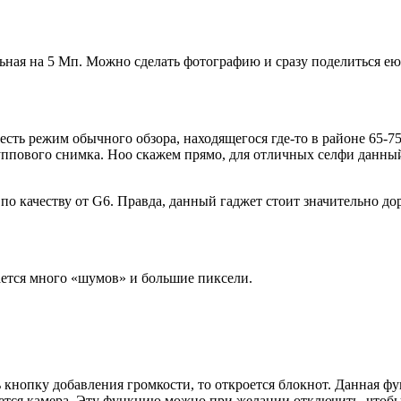
ная на 5 Мп. Можно сделать фотографию и сразу поделиться ею 
сть режим обычного обзора, находящегося где-то в районе 65-75
ппового снимка. Ноо скажем прямо, для отличных селфи данный
 по качеству от G6. Правда, данный гаджет стоит значительно 
ается много «шумов» и большие пиксели.
кнопку добавления громкости, то откроется блокнот. Данная ф
тся камера. Эту функцию можно при желании отключить, чтобы 