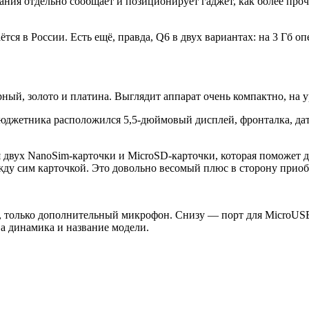
ания отдельно сообщает и позиционирует гаджет, как более пр
ся в России. Есть ещё, правда, Q6 в двух вариантах: на 3 Гб о
рный, золото и платина. Выглядит аппарат очень компактно, на
бюджетника расположился 5,5-дюймовый дисплей, фронталка, д
ля двух NanoSim-карточки и MicroSD-карточки, которая поможе
ду сим карточкой. Это довольно весомый плюс в сторону приоб
 только дополнительный микрофон. Снизу — порт для MicroUSB 
а динамика и название модели.