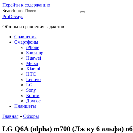
Перейти к содержанию
Search for:
ProDevays
Обзоры и сравнения гаджетов
Сравнения
Смартфоны
iPhone
Samsung
Huawei
Meizu
Xiaomi
HTC
Lenovo
LG
Sony
Копии
Другое
Планшеты
Главная
»
Обзоры
LG Q6A (alpha) m700 (Лж ку 6 альфа) о