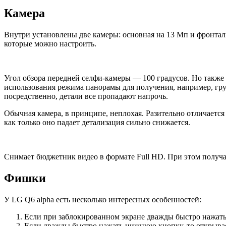
Камера
Внутри установлены две камеры: основная на 13 Мп и фронталь
которые можно настроить.
Угол обзора передней селфи-камеры — 100 градусов. Но также е
использования режима панорамы для получения, например, гру
посредственно, детали все пропадают напрочь.
Обычная камера, в принципе, неплохая. Разительно отличается
как только оно падает детализация сильно снижается.
Снимает бюджетник видео в формате Full HD. При этом получ
Фишки
У LG Q6 alpha есть несколько интересных особенностей:
Если при заблокированном экране дважды быстро нажать 
Если дважды быстро нажать нижнюю кнопку, то открывае