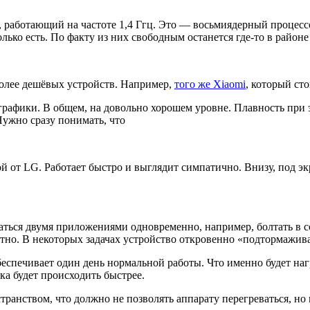
5, работающий на частоте 1,4 Ггц. Это — восьмиядерный процес
лько есть. По факту из них свободным останется где-то в район
более дешёвых устройств. Например,
того же Xiaomi
, который сто
графики. В общем, на довольно хорошем уровне. Плавность при э
 Нужно сразу понимать, что
й от LG. Работает быстро и выглядит симпатично. Внизу, под э
ться двумя приложениями одновременно, например, болтать в соц
тно. В некоторых задачах устройство откровенно «подтормаживае
обеспечивает один день нормальной работы. Что именно будет на
ка будет происходить быстрее.
анством, что должно не позволять аппарату перегреваться, но н