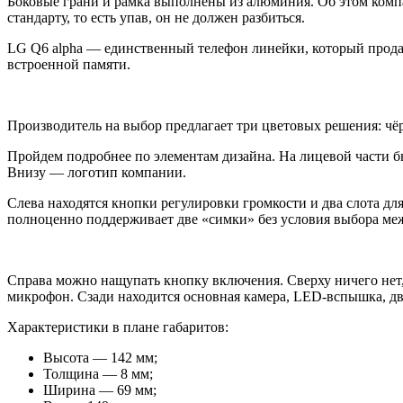
Боковые грани и рамка выполнены из алюминия. Об этом комп
стандарту, то есть упав, он не должен разбиться.
LG Q6 alpha — единственный телефон линейки, который продаёт
встроенной памяти.
Производитель на выбор предлагает три цветовых решения: чё
Пройдем подробнее по элементам дизайна. На лицевой части 
Внизу — логотип компании.
Слева находятся кнопки регулировки громкости и два слота д
полноценно поддерживает две «симки» без условия выбора меж
Справа можно нащупать кнопку включения. Сверху ничего нет,
микрофон. Сзади находится основная камера, LED-вспышка, дв
Характеристики в плане габаритов:
Высота — 142 мм;
Толщина — 8 мм;
Ширина — 69 мм;