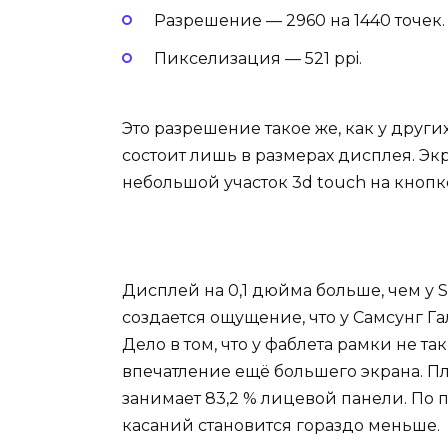
Разрешение — 2960 на 1440 точек.
Пикселизация — 521 ppi.
Это разрешение такое же, как у други
состоит лишь в размерах дисплея. Эк
небольшой участок 3d touch на кнопке
Дисплей на 0,1 дюйма больше, чем у S
создается ощущение, что у Самсунг Г
Дело в том, что у фаблета рамки не та
впечатление ещё большего экрана. П
занимает 83,2 % лицевой панели. По
касаний становится гораздо меньше.