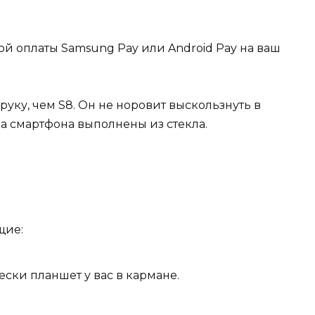
й оплаты Samsung Pay или Android Pay на ваш
уку, чем S8. Он не норовит выскользнуть в
а смартфона выполнены из стекла.
щие:
ески планшет у вас в кармане.